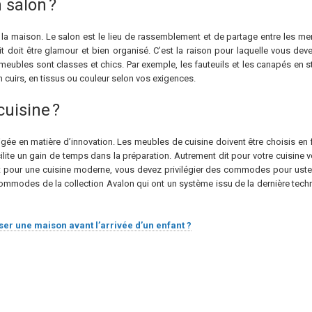
salon ?
la maison. Le salon est le lieu de rassemblement et de partage entre les mem
t doit être glamour et bien organisé. C’est la raison pour laquelle vous dev
meubles sont classes et chics. Par exemple, les fauteuils et les canapés en s
n cuirs, en tissus ou couleur selon vos exigences.
uisine ?
igée en matière d’innovation. Les meubles de cuisine doivent être choisis en f
ilite un gain de temps dans la préparation. Autrement dit pour votre cuisine
pour une cuisine moderne, vous devez privilégier des commodes pour ustensil
s commodes de la collection Avalon qui ont un système issu de la dernière tec
r une maison avant l’arrivée d’un enfant ?