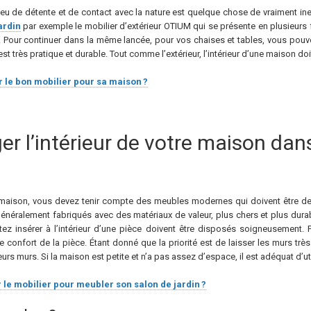
lieu de détente et de contact avec la nature est quelque chose de vraiment ines
ardin
par exemple le mobilier d’extérieur OTIUM qui se présente en plusieur
s. Pour continuer dans la même lancée, pour vos chaises et tables, vous pou
t très pratique et durable. Tout comme l’extérieur, l’intérieur d’une maison d
le bon mobilier pour sa maison ?
l’intérieur de votre maison dans
e maison, vous devez tenir compte des meubles modernes qui doivent être 
généralement fabriqués avec des matériaux de valeur, plus chers et plus dur
z insérer à l’intérieur d’une pièce doivent être disposés soigneusement. F
confort de la pièce. Étant donné que la priorité est de laisser les murs tr
urs murs. Si la maison est petite et n’a pas assez d’espace, il est adéquat d’ut
le mobilier pour meubler son salon de jardin ?