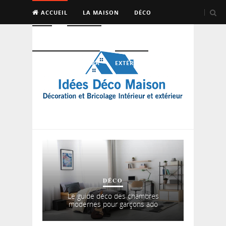
ACCUEIL
LA MAISON
DÉCO
BRICO
ENTRETIEN
PISCINE, SAUNA, SPA
EXTÉRIEUR
DÉCO
Le guide déco des chambres
modernes pour garçons ado