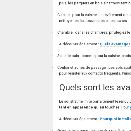
plus, les parquets en bois s’harmonisent b
·
Cuisine
: pour la cuisine, un revêtement de 
nettoyer les éclaboussures et les taches.
·
Chambre
: dans les chambres, privilégiez le
A découvrir également :
Quels avantages 
·
Salle de bain
: comme pour la cuisine, choisi
·
Couloir et zones de passage
: Les sols str
pour résister aux contacts fréquents. Puisqu
Quels sont les avan
Le sol stratifié imite parfaitement le rend
tant en apparence qu’au toucher
. Pour
A découvrir également :
Pourquoi installe
·
Grande résistance
: ce type de sol offre une