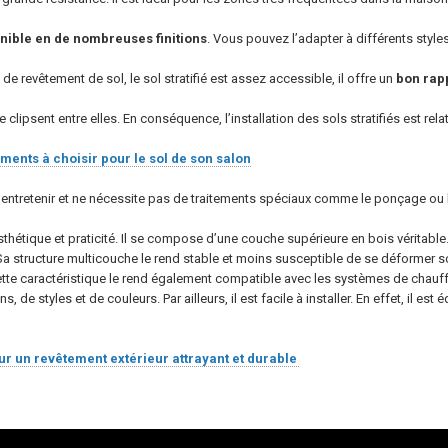
nible en de nombreuses finitions
. Vous pouvez l’adapter à différents style
de revêtement de sol, le sol stratifié est assez accessible, il offre un
bon rapp
se clipsent entre elles. En conséquence, l’installation des sols stratifiés est re
ments à choisir pour le sol de son salon
le à entretenir et ne nécessite pas de traitements spéciaux comme le ponçage ou 
thétique et praticité. Il se compose d’une couche supérieure en bois véritable. 
Sa structure multicouche le rend stable et moins susceptible de se déformer so
tte caractéristique le rend également compatible avec les systèmes de chauff
, de styles et de couleurs. Par ailleurs, il est facile à installer. En effet, il es
r un revêtement extérieur attrayant et durable