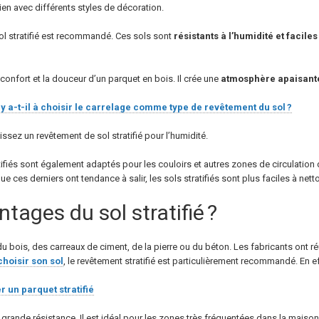
ien avec différents styles de décoration.
sol stratifié est recommandé. Ces sols sont
résistants à l’humidité et faciles
 confort et la douceur d’un parquet en bois. Il crée une
atmosphère apaisant
y a-t-il à choisir le carrelage comme type de revêtement du sol ?
ssez un revêtement de sol stratifié pour l’humidité.
atifiés sont également adaptés pour les couloirs et autres zones de circulatio
e ces derniers ont tendance à salir, les sols stratifiés sont plus faciles à netto
tages du sol stratifié ?
u du bois, des carreaux de ciment, de la pierre ou du béton. Les fabricants ont
choisir son sol
, le revêtement stratifié est particulièrement recommandé. En eff
r un parquet stratifié
 grande résistance. Il est idéal pour les zones très fréquentées dans la maison