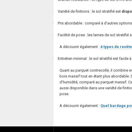
·
Variété de finitions
: le sol stratifié est
dispo
·
Prix abordable
: comparé à d’autres options 
·
Facilité de pose
: les lames de sol stratifié 
A découvrir également :
4 types de revête
·
Entretien minimal
: le sol stratifié est faci
Quant au parquet contrecollé, il combine es
bois massif tout en étant plus abordable. 
d’humidité, comparé au parquet massif. Ce
aussi disponible dans une variété de finitions
pose.
A découvrir également :
Quel bardage pou