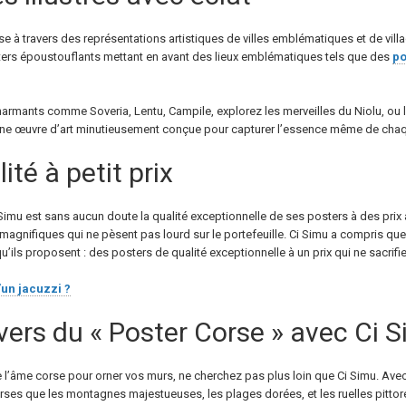
se à travers des représentations artistiques de villes emblématiques et de vill
ers époustouflants mettant en avant des lieux emblématiques tels que des
po
 charmants comme Soveria, Lentu, Campile, explorez les merveilles du Niolu, ou
 une œuvre d’art minutieusement conçue pour capturer l’essence même de chaq
ité à petit prix
 Simu est sans aucun doute la qualité exceptionnelle de ses posters à des pri
magnifiques qui ne pèsent pas lourd sur le portefeuille. Ci Simu a compris que 
’ils proposent : des posters de qualité exceptionnelle à un prix qui ne sacrifie 
d’un jacuzzi ?
vers du « Poster Corse » avec Ci 
e l’âme corse pour orner vos murs, ne cherchez pas plus loin que Ci Simu. Avec 
verses que les montagnes majestueuses, les plages dorées, et les ruelles pittor