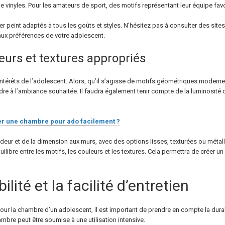
vinyles. Pour les amateurs de sport, des motifs représentant leur équipe favor
er peint adaptés à tous les goûts et styles. N’hésitez pas à consulter des sit
aux préférences de votre adolescent.
leurs et textures appropriés
intérêts de l’adolescent. Alors, qu’il s’agisse de motifs géométriques moderne
re à l’ambiance souhaitée. Il faudra également tenir compte de la luminosité 
 une chambre pour ado facilement ?
deur et de la dimension aux murs, avec des options lisses, texturées ou métal
quilibre entre les motifs, les couleurs et les textures. Cela permettra de créer
lité et la facilité d’entretien
r la chambre d’un adolescent, il est important de prendre en compte la durabili
mbre peut être soumise à une utilisation intensive.