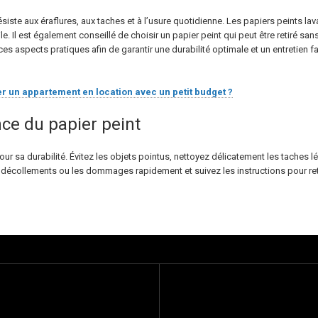
ésiste aux éraflures, aux taches et à l’usure quotidienne. Les papiers peints l
le. Il est également conseillé de choisir un papier peint qui peut être retiré san
aspects pratiques afin de garantir une durabilité optimale et un entretien f
 un appartement en location avec un petit budget ?
ce du papier peint
our sa durabilité. Évitez les objets pointus, nettoyez délicatement les taches l
 décollements ou les dommages rapidement et suivez les instructions pour ret