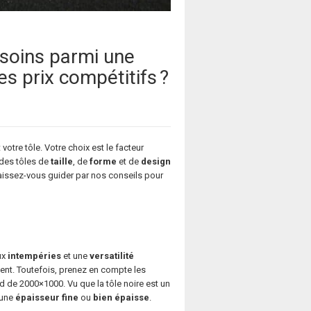
esoins parmi une
s prix compétitifs ?
votre tôle. Votre choix est le facteur
 des tôles de
taille
, de
forme
et de
design
, laissez-vous guider par nos conseils pour
ux
intempéries
et une
versatilité
ent. Toutefois, prenez en compte les
d de 2000×1000. Vu que la tôle noire est un
 une
épaisseur fine
ou
bien épaisse
.