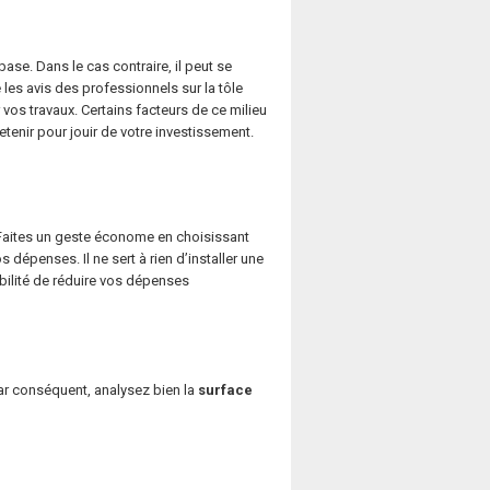
base. Dans le cas contraire, il peut se
les avis des professionnels sur la tôle
os travaux. Certains facteurs de ce milieu
etenir pour jouir de votre investissement.
t. Faites un geste économe en choisissant
os dépenses. Il ne sert à rien d’installer une
ibilité de réduire vos dépenses
 Par conséquent, analysez bien la
surface