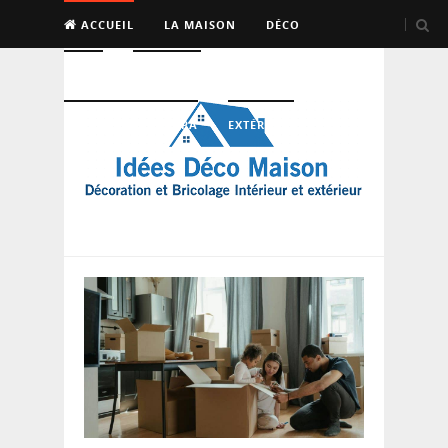
ACCUEIL
LA MAISON
DÉCO
BRICO
ENTRETIEN
PISCINE, SAUNA, SPA
EXTÉRIEUR