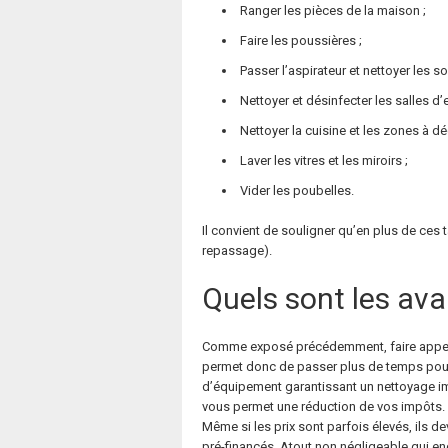
Ranger les pièces de la maison ;
Faire les poussières ;
Passer l’aspirateur et nettoyer les sol
Nettoyer et désinfecter les salles d’
Nettoyer la cuisine et les zones à dé
Laver les vitres et les miroirs ;
Vider les poubelles.
Il convient de souligner qu’en plus de ces 
repassage).
Quels sont les av
Comme exposé précédemment, faire appe
permet donc de passer plus de temps pour 
d’équipement garantissant un nettoyage i
vous permet une réduction de vos impôts. P
Même si les prix sont parfois élevés, ils 
pré-financés. Atout non négligeable qui en