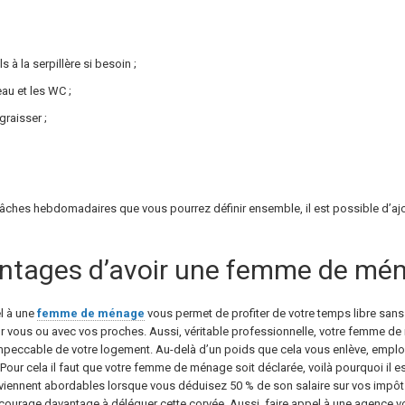
s à la serpillère si besoin ;
eau et les WC ;
graisser ;
tâches hebdomadaires que vous pourrez définir ensemble, il est possible d’ajout
antages d’avoir une femme de mé
l à une
femme de ménage
vous permet de profiter de votre temps libre sans 
vous ou avec vos proches. Aussi, véritable professionnelle, votre femme de m
mpeccable de votre logement. Au-delà d’un poids que cela vous enlève, emp
our cela il faut que votre femme de ménage soit déclarée, voilà pourquoi il e
deviennent abordables lorsque vous déduisez 50 % de son salaire sur vos impôt
courage davantage à déléguer cette corvée. Aussi, faire appel à une agence vous