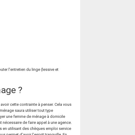
er l’entretien du linge (lessive et
nage ?
avoir cette contrainte à penser. Cela vous
énage saura utiliser tout type
loyer une femme de ménage à domicile
st nécessaire de faire appel à une agence.
s en utilisant des chèques emploi service
 permet d’avoir l’esprit tranquille. En