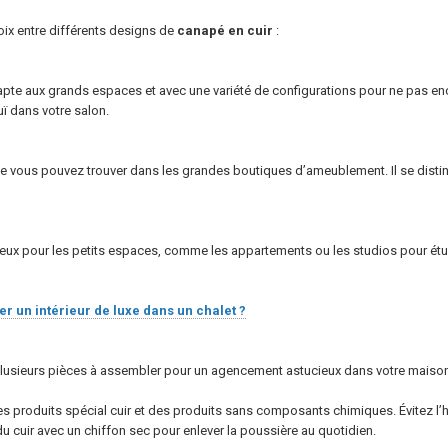
oix entre différents designs de
canapé en cuir
:
dapte aux grands espaces et avec une variété de configurations pour ne pas e
uï dans votre salon.
e vous pouvez trouver dans les grandes boutiques d’ameublement. Il se disti
ieux pour les petits espaces, comme les appartements ou les studios pour étu
 un intérieur de luxe dans un chalet ?
plusieurs pièces à assembler pour un agencement astucieux dans votre maiso
z des produits spécial cuir et des produits sans composants chimiques. Évitez l
du cuir avec un chiffon sec pour enlever la poussière au quotidien.