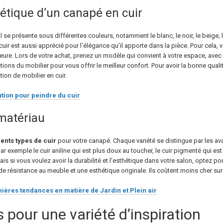
hétique d’un canapé en cuir
 Il se présente sous différentes couleurs, notamment le blanc, le noir, le beige, 
uir est aussi apprécié pour l’élégance qu’il apporte dans la pièce. Pour cela,
rieure. Lors de votre achat, prenez un modèle qui convient à votre espace, ave
ons du mobilier pour vous offrir le meilleur confort. Pour avoir la bonne quali
ion de mobilier en cuir.
ution pour peindre du cuir
 matériau
rents types de cuir
pour votre canapé. Chaque variété se distingue par les ava
ar exemple le cuir aniline qui est plus doux au toucher, le cuir pigmenté qui 
 Mais si vous voulez avoir la durabilité et l’esthétique dans votre salon, optez p
 résistance au meuble et une esthétique originale. Ils coûtent moins cher sur le
nières tendances en matière de Jardin et Plein air
 pour une variété d’inspiration